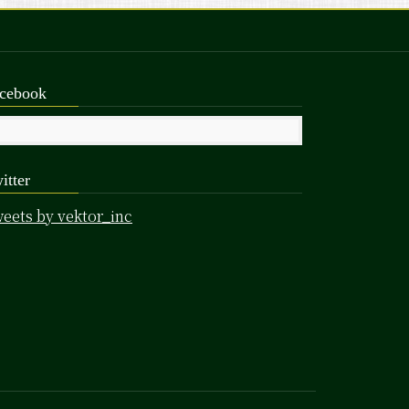
cebook
itter
eets by vektor_inc