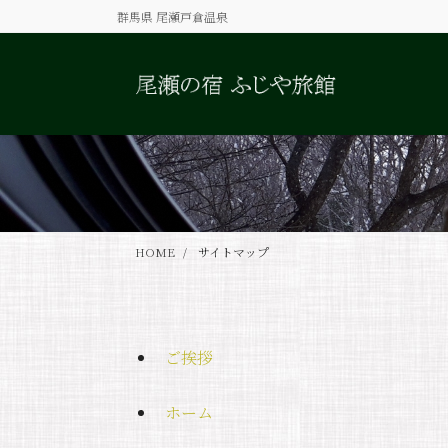
コ
ナ
群馬県 尾瀬戸倉温泉
ン
ビ
テ
ゲ
ン
ー
ツ
シ
に
ョ
移
ン
動
に
移
動
HOME
サイトマップ
ご挨拶
ホーム